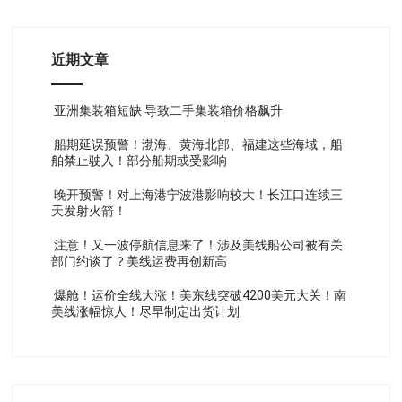
近期文章
亚洲集装箱短缺 导致二手集装箱价格飙升
船期延误预警！渤海、黄海北部、福建这些海域，船
舶禁止驶入！部分船期或受影响
晚开预警！对上海港宁波港影响较大！长江口连续三
天发射火箭！
注意！又一波停航信息来了！涉及美线船公司被有关
部门约谈了？美线运费再创新高
爆舱！运价全线大涨！美东线突破4200美元大关！南
美线涨幅惊人！尽早制定出货计划