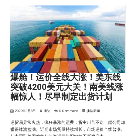
爆舱！运价全线大涨！美东线
突破4200美元大关！南美线涨
幅惊人！尽早制定出货计划
2020年9月3日
澳达
0 Comment
澳达新闻
运贸易异常火热，疯狂暴涨的运费，货主叫苦不迭，船公司却
赚得钵满盆满。近期市场货量持续增长，市场运价全线普涨。