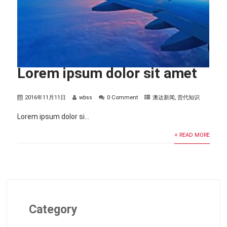
Lorem ipsum dolor sit amet
2016年11月11日
wbss
0 Comment
澳达新闻
,
货代知识
Lorem ipsum dolor si...
+ READ MORE
Category