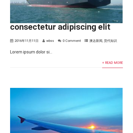
consectetur adipiscing elit
2016年11月11日
wbss
0 Comment
澳达新闻
,
货代知识
Lorem ipsum dolor si...
+ READ MORE