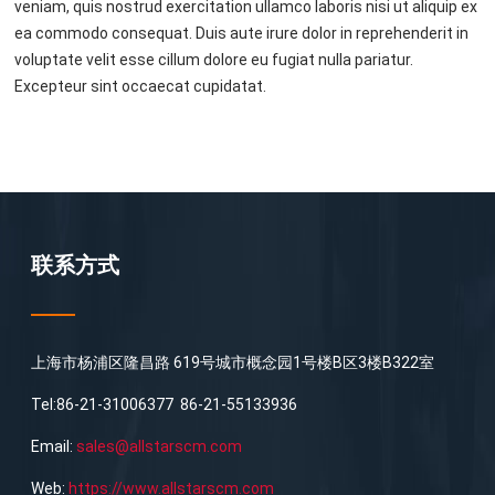
veniam, quis nostrud exercitation ullamco laboris nisi ut aliquip ex
ea commodo consequat. Duis aute irure dolor in reprehenderit in
voluptate velit esse cillum dolore eu fugiat nulla pariatur.
Excepteur sint occaecat cupidatat.
联系方式
上海市杨浦区隆昌路 619号城市概念园1号楼B区3楼B322室
Tel:86-21-31006377 86-21-55133936
Email:
sales@allstarscm.com
Web:
https://www.allstarscm.com