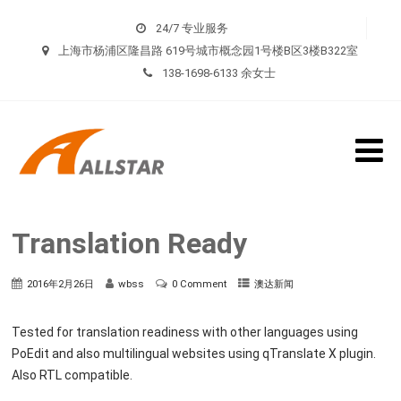
24/7 专业服务
上海市杨浦区隆昌路 619号城市概念园1号楼B区3楼B322室
138-1698-6133 余女士
Translation Ready
2016年2月26日
wbss
0 Comment
澳达新闻
Tested for translation readiness with other languages using
PoEdit and also multilingual websites using qTranslate X plugin.
Also RTL compatible.