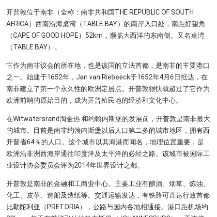
开普敦位于南非（全称：南非共和国THE REPUBLIC OF SOUTH
AFRICA）西南沿海桌湾（TABLE BAY）的南岸入口处，南距好望角
（CAPE OF GOOD HOPE）52km，濒临大西洋的东南侧。又名桌湾
（TABLE BAY）。
它作为南非议会的所在地，也是该国的立法首都，是南非的主要港口
之一。始建于1652年，Jan van Riebeeck于1652年4月6日抵达，在
南非建立了第一个永久性的欧洲定居点。开普敦很快就超过了它作为
欧洲前哨的原始目的，成为开普殖民地的经济和文化中心。
在Witwatersrand淘金热 和约翰内斯堡的发展前，开普敦是南非最大
的城市。目前是南非约翰内斯堡以后人口第二多的城市地区，拥有西
开普省64％的人口。这个城市以其海港而闻名，地理位置重要，是
欧洲沿非洲西海岸通往印度洋及太平洋的必经之路。该城市被国际工
业设计协会委员会评为2014年世界设计之都。
开普敦是南非的金融和工商业中心。主要工业有酿酒、烟草、炼油、
化工、皮革、造船及造纸等。交通运输发达，有铁路可直达行政首都
比勒陀利亚（PRETORIA），公路与国内各地相通接。港口距机场约