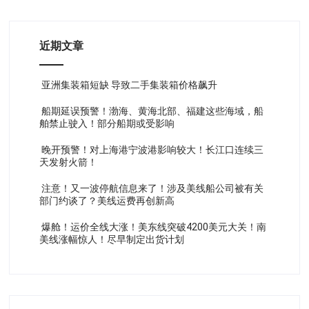
近期文章
亚洲集装箱短缺 导致二手集装箱价格飙升
船期延误预警！渤海、黄海北部、福建这些海域，船
舶禁止驶入！部分船期或受影响
晚开预警！对上海港宁波港影响较大！长江口连续三
天发射火箭！
注意！又一波停航信息来了！涉及美线船公司被有关
部门约谈了？美线运费再创新高
爆舱！运价全线大涨！美东线突破4200美元大关！南
美线涨幅惊人！尽早制定出货计划