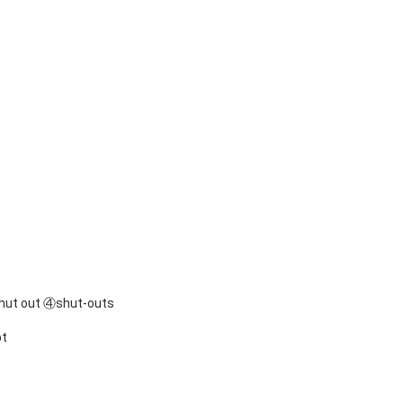
hut out ④shut-outs
pt