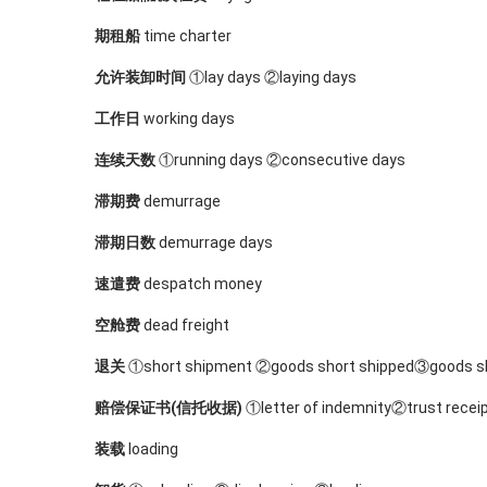
期租船
time charter
允许装卸时间
①lay days ②laying days
工作日
working days
连续天数
①running days ②consecutive days
滞期费
demurrage
滞期日数
demurrage days
速遣费
despatch money
空舱费
dead freight
退关
①short shipment ②goods short shipped③goods s
赔偿保证书(信托收据)
①letter of indemnity②trust recei
装载
loading