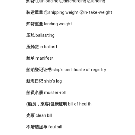
卸货
①unloading ②discharging ③landing
装运重量
①shipping weight ②in-take-weight
卸货重量
landing weight
压舱
ballasting
压舱货
in ballast
舱单
manifest
船泊登记证书
ship’s certificate of registry
航海日记
ship’s log
船员名册
muster-roll
(船员，乘客)健康证明
bill of health
光票
clean bill
不清洁提单
foul bill