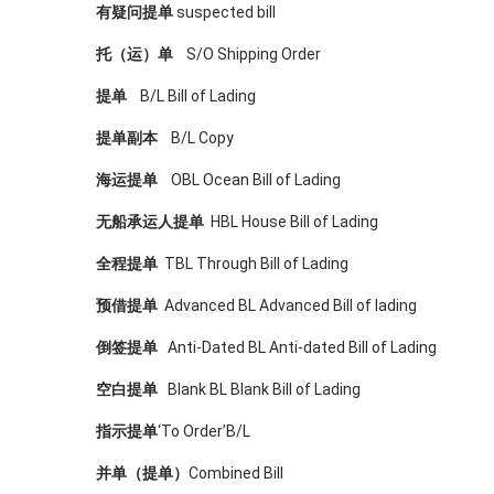
有疑问提单
suspected bill
托（运）单
S/O Shipping Order
提单
B/L Bill of Lading
提单副本
B/L Copy
海运提单
OBL Ocean Bill of Lading
无船承运人提单
HBL House Bill of Lading
全程提单
TBL Through Bill of Lading
预借提单
Advanced BL Advanced Bill of lading
倒签提单
Anti-Dated BL Anti-dated Bill of Lading
空白提单
Blank BL Blank Bill of Lading
指示提单
‘To Order’B/L
并单（提单）
Combined Bill