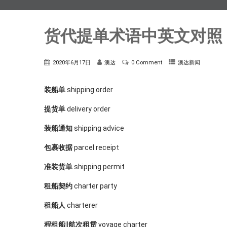
货代提单术语中英文对照
2020年6月17日
澳达
0 Comment
澳达新闻
装船单
shipping order
提货单
delivery order
装船通知
shipping advice
包裹收据
parcel receipt
准装货单
shipping permit
租船契约
charter party
租船人
charterer
程租船||航次租赁
voyage charter