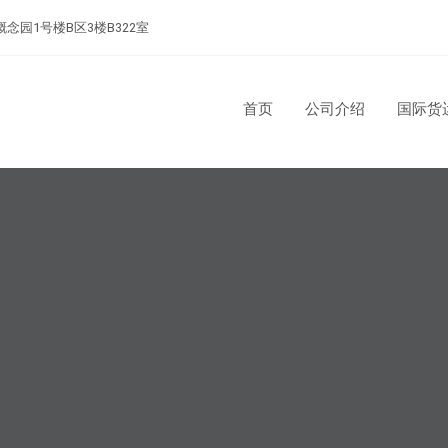
念园1号楼B区3楼B322室
首页
公司介绍
国际货