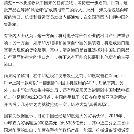
清楚——不要接收从中国来的任何货物，等待进一步通知。目前，这
批产品在等待“风险评估”或情报部门的介入。此外，海关据说还向印
度的港口、机场和货运官员发出内部通知，在全国范围内扣押中国的
集装箱。
有业内人士认为，这一方面，将对电子零部件企业的出口产生严重影
响；另一方面，如果印方继续扣留来自中国的集装箱，将造成港口阻
塞和大规模的货物延期。其中，清奈港口是首批选择对中国进口商品
进行更严格审查的港口之一，接下来有可能会拓展到其他所有的主要
港口。
雨果网了解到，在中印边境冲突未发生之前，印度就曾在Google
Play上架一款可以“一键删除”中国手机应用的APP，后被下架。另
外，在中印边境发生冲突之后，还有印度居民当街砸毁中国制造电视
机。但是据印媒20日报道，中国的手机于18日在印度版亚马逊网站
开售后，几分钟之内就被抢购一空，堪称大型“真香现场”。
据有关数据显示，目前中国已经是印度最大的贸易伙伴。2019年，
中印双方贸易额达900亿美元（约6385亿元），其中近三分之二是中
国对印度的出口，印度在手机等数码产品、能源、机械设备等领域高