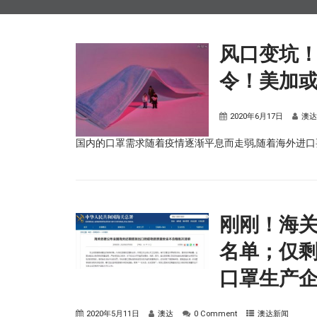
风口变坑
令！美加
2020年6月17日
澳
国内的口罩需求随着疫情逐渐平息而走弱,随着海外进
刚刚！海
名单；仅剩
口罩生产
2020年5月11日
澳达
0 Comment
澳达新闻