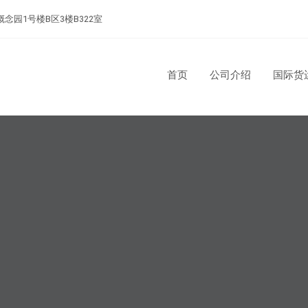
念园1号楼B区3楼B322室
首页
公司介绍
国际货