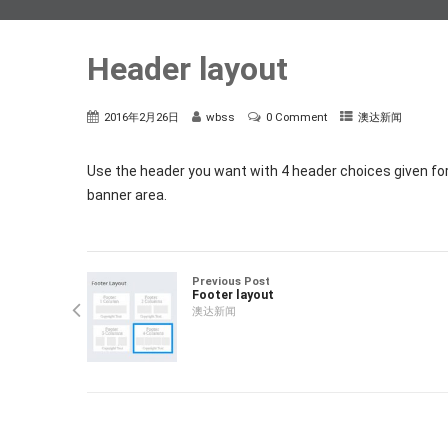
Header layout
2016年2月26日
wbss
0 Comment
澳达新闻
Use the header you want with 4 header choices given fo
banner area.
Previous Post
Footer layout
澳达新闻