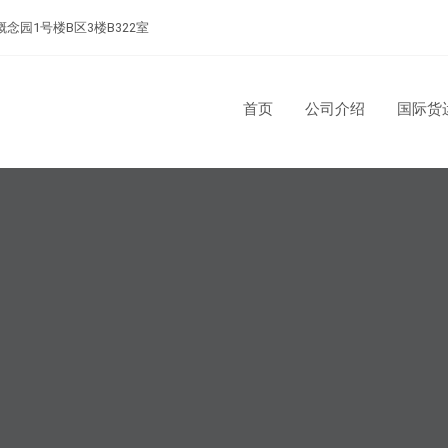
念园1号楼B区3楼B322室
首页
公司介绍
国际货