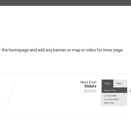
r the homepage and add any banner or map or video for inner page
Next Post
Sliders
澳达新闻