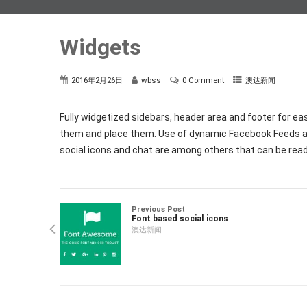
Widgets
2016年2月26日
wbss
0 Comment
澳达新闻
Fully widgetized sidebars, header area and footer for 
them and place them. Use of dynamic Facebook Feeds a
social icons and chat are among others that can be read
Previous Post
Font based social icons
澳达新闻