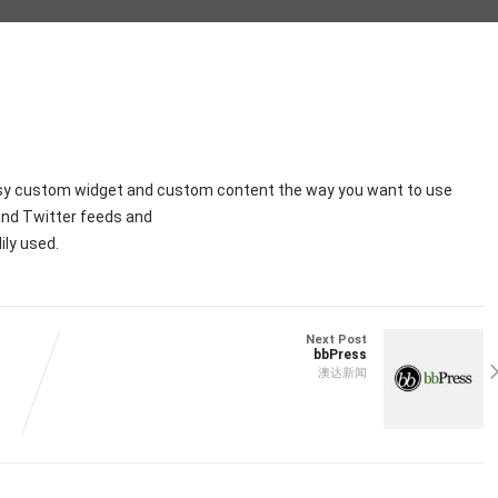
easy custom widget and custom content the way you want to use
nd Twitter feeds and
ily used.
Next Post
bbPress
澳达新闻