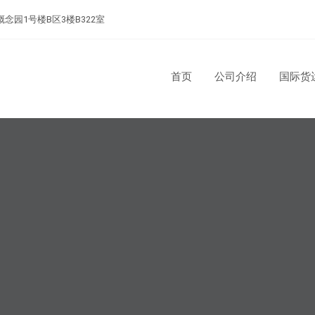
念园1号楼B区3楼B322室
首页
公司介绍
国际货