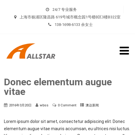
24/7 专业服务
上海市杨浦区隆昌路 619号城市概念园1号楼B区3楼B322室
138-1698-6133 余女士
Donec elementum augue
vitae
2016年3月20日
wbss
0 Comment
澳达新闻
Lorem ipsum dolor sit amet, consectetur adipiscing elit. Donec
elementum augue vitae mauris accumsan, eu ultrices nisi luctus.