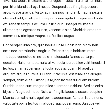
Vivamus iaculis molestie scelerisque. Praesent a ante non nulla
porttitor blandit ut eget neque. Suspendisse fringilla posuere
arcu. Fusce gravida, tortor ac maximus hendrerit, magna ipsum
eleifend velit, ac aliquet urna purus non ligula. Quisque eget nulla
ex. Aenean tempus ac urna ut tincidunt. Integer vel metus
ullamcorper, egestas ex non, venenatis nibh. Morbi sit amet orci
commodo, tristique magna et, facilisis augue.
Sed semper urna orci, quis iaculis justo luctus non. Morbi non
ante nec lorem lacinia sagittis. Pellentesque habitant morbi
tristique senectus et netus et malesuada fames ac turpis
egestas. Nulla tempus, nulla ut vehicula laoreet, leo velit tincidunt
lectus, sit amet venenatis ligula lacus ac quam. Phasellus
aliquam aliquet cursus. Curabitur facilisis, est vitae scelerisque
semper, enim elit euismod justo, non laoreet dui quam id diam.
Curabitur tincidunt magna id leo euismod tincidunt. Sed ac enim
id justo feugiat ultrices. Nulla at fringilla lacus, a suscipit sapien.
Mauris convallis nulla eget porta accumsan. Aenean libero nunc,
vulputate porta lectus in, aliquet faucibus magna. Quisque vel